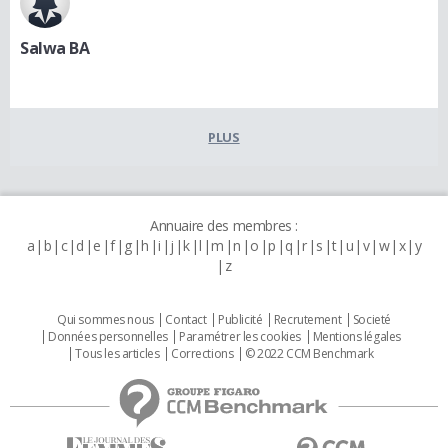
Salwa BA
PLUS
Annuaire des membres :
a
b
c
d
e
f
g
h
i
j
k
l
m
n
o
p
q
r
s
t
u
v
w
x
y
z
Qui sommes nous
Contact
Publicité
Recrutement
Societé
Données personnelles
Paramétrer les cookies
Mentions légales
Tous les articles
Corrections
© 2022 CCM Benchmark