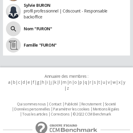
Sylvie BURON
profil professionnel | Cdiscount - Responsable
backoffice
Nom "FURON"
Famille "FURON"
Annuaire des membres :
a
b
c
d
e
f
g
h
i
j
k
l
m
n
o
p
q
r
s
t
u
v
w
x
y
z
Qui sommes nous
Contact
Publicité
Recrutement
Societé
Données personnelles
Paramétrer les cookies
Mentions légales
Tous les articles
Corrections
© 2022 CCM Benchmark