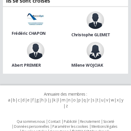
Ils se sont croisés
Frédéric CHAPON
Christophe GLEMET
Abert PREMIER
Milene WOJCIAK
Annuaire des membres :
a
b
c
d
e
f
g
h
i
j
k
l
m
n
o
p
q
r
s
t
u
v
w
x
y
z
Qui sommes nous
Contact
Publicité
Recrutement
Societé
Données personnelles
Paramétrer les cookies
Mentions légales