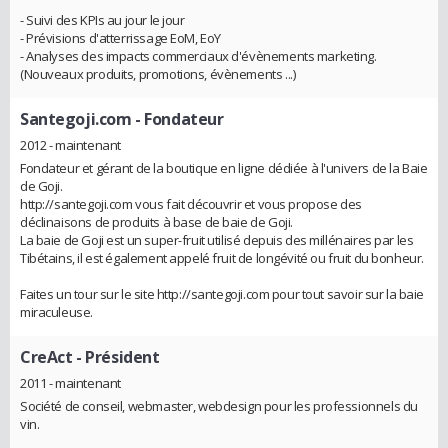
- Suivi des KPIs au jour le jour
- Prévisions d'atterrissage EoM, EoY
- Analyses des impacts commerciaux d'évènements marketing.
(Nouveaux produits, promotions, évènements ...)
Santegoji.com
- Fondateur
2012 - maintenant
Fondateur et gérant de la boutique en ligne dédiée à l'univers de la Baie
de Goji.
http://santegoji.com vous fait découvrir et vous propose des
déclinaisons de produits à base de baie de Goji.
La baie de Goji est un super-fruit utilisé depuis des millénaires par les
Tibétains, il est également appelé fruit de longévité ou fruit du bonheur.
Faites un tour sur le site http://santegoji.com pour tout savoir sur la baie
miraculeuse.
CreAct
- Président
2011 - maintenant
Société de conseil, webmaster, webdesign pour les professionnels du
vin.