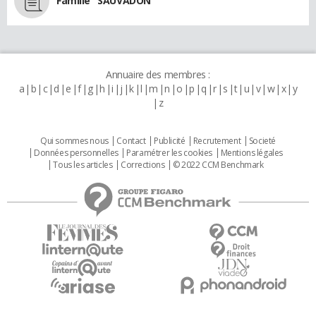
Famille "SAUVADON"
Annuaire des membres :
a
b
c
d
e
f
g
h
i
j
k
l
m
n
o
p
q
r
s
t
u
v
w
x
y
z
Qui sommes nous
Contact
Publicité
Recrutement
Societé
Données personnelles
Paramétrer les cookies
Mentions légales
Tous les articles
Corrections
© 2022 CCM Benchmark