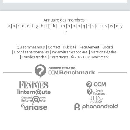
Annuaire des membres :
a
b
c
d
e
f
g
h
i
j
k
l
m
n
o
p
q
r
s
t
u
v
w
x
y
z
Qui sommes nous
Contact
Publicité
Recrutement
Societé
Données personnelles
Paramétrer les cookies
Mentions légales
Tous les articles
Corrections
© 2022 CCM Benchmark