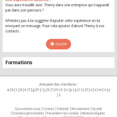
Vous avez travaillé avec Thierry dans une entreprise qui n'apparaît
pas dans son parcours ?
N'hésitez pas à lui suggérer d'ajouter cette expérience en lui
envoyant un message. Pour cela ajoutez d'abord Thierry à vos
contacts.
Ajouter
Formations
Annuaire des membres :
a
b
c
d
e
f
g
h
i
j
k
l
m
n
o
p
q
r
s
t
u
v
w
x
y
z
Qui sommes nous
Contact
Publicité
Recrutement
Societé
Données personnelles
Paramétrer les cookies
Mentions légales