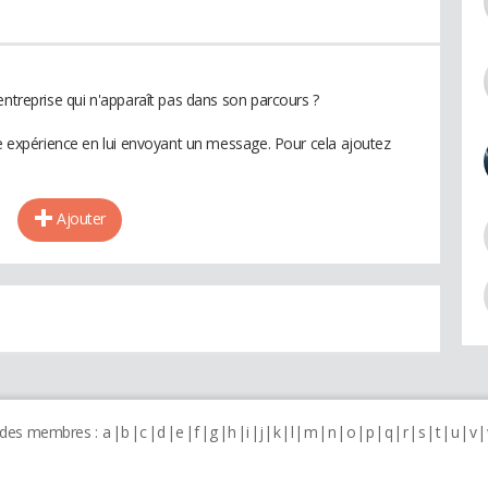
entreprise qui n'apparaît pas dans son parcours ?
te expérience en lui envoyant un message. Pour cela ajoutez
Ajouter
 des membres :
a
b
c
d
e
f
g
h
i
j
k
l
m
n
o
p
q
r
s
t
u
v