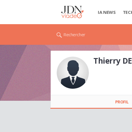
IA NEWS
TEC
Rechercher
Thierry D
Thierry DELRIEU
PROFIL