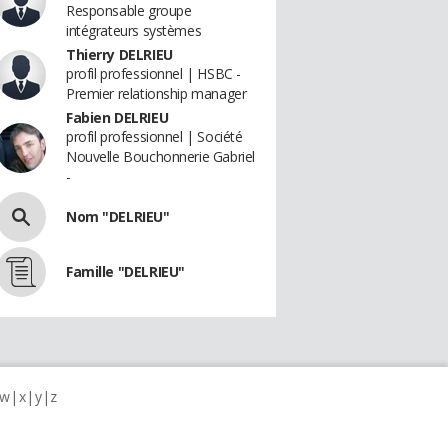
Responsable groupe
intégrateurs systèmes
Thierry DELRIEU
profil professionnel | HSBC -
Premier relationship manager
Fabien DELRIEU
profil professionnel | Société
Nouvelle Bouchonnerie Gabriel
-
Nom "DELRIEU"
Famille "DELRIEU"
w
x
y
z