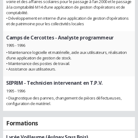
voirie et des affaires scolaires pour le passage à l’an 2000 et le passage
à la comptabilité M14 d’une application de gestion d’opérations et de
comptabilité.
• Développement en interne d’une application de gestion d’opérations
et de patrimoine pour les collectivités locales
Camps de Cercottes
- Analyste programmeur
1995 - 1996
• Maintenance logicielle et matérielle, aide aux utilisateurs, réalisation
d’une application de gestion de stock.
• Maintenance des postes de travail.
• Assistance aux utilisateurs.
SEPRIM
- Technicien intervenant en T.P.V.
1995 - 1996
• Diagnostique des pannes, changement de pièces défectueuses,
configuration de matériel.
Formations
Lycée Voillaume (Aulnay Sous Bois)