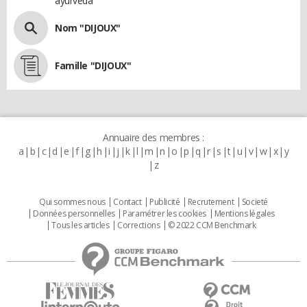
ayurvéda
Nom "DIJOUX"
Famille "DIJOUX"
Annuaire des membres :
a
b
c
d
e
f
g
h
i
j
k
l
m
n
o
p
q
r
s
t
u
v
w
x
y
z
Qui sommes nous
Contact
Publicité
Recrutement
Societé
Données personnelles
Paramétrer les cookies
Mentions légales
Tous les articles
Corrections
© 2022 CCM Benchmark