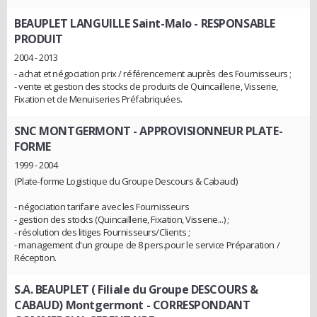
BEAUPLET LANGUILLE Saint-Malo
- RESPONSABLE
PRODUIT
2004 - 2013
- achat et négociation prix / référencement auprès des Fournisseurs ;
- vente et gestion des stocks de produits de Quincaillerie, Visserie,
Fixation et de Menuiseries Préfabriquées.
SNC MONTGERMONT
- APPROVISIONNEUR PLATE-
FORME
1999 - 2004
(Plate-forme Logistique du Groupe Descours & Cabaud)
- négociation tarifaire avec les Fournisseurs
- gestion des stocks (Quincaillerie, Fixation, Visserie...) ;
- résolution des litiges Fournisseurs/Clients ;
- management d'un groupe de 8 pers.pour le service Préparation /
Réception.
S.A. BEAUPLET ( Filiale du Groupe DESCOURS &
CABAUD) Montgermont
- CORRESPONDANT