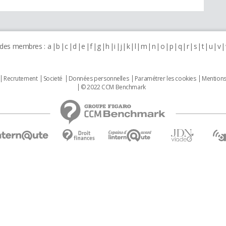
 des membres :
a
b
c
d
e
f
g
h
i
j
k
l
m
n
o
p
q
r
s
t
u
v
Recrutement
Societé
Données personnelles
Paramétrer les cookies
Mentions
© 2022 CCM Benchmark