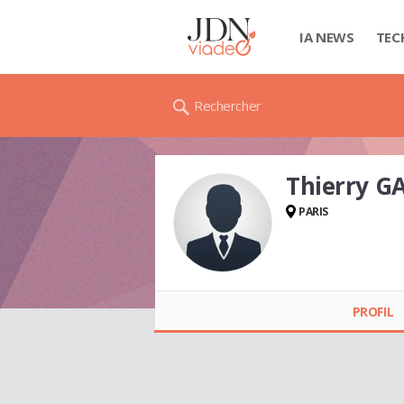
IA NEWS
TEC
Rechercher
Thierry G
PARIS
Thierry GASNIER
PROFIL