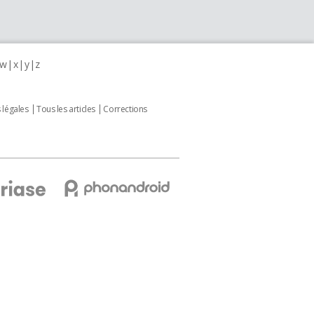
w
x
y
z
 légales
Tous les articles
Corrections