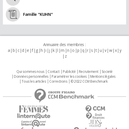
Famille "KUHN"
Annuaire des membres :
a
b
c
d
e
f
g
h
i
j
k
l
m
n
o
p
q
r
s
t
u
v
w
x
y
z
Qui sommes nous
Contact
Publicité
Recrutement
Societé
Données personnelles
Paramétrer les cookies
Mentions légales
Tous les articles
Corrections
© 2022 CCM Benchmark