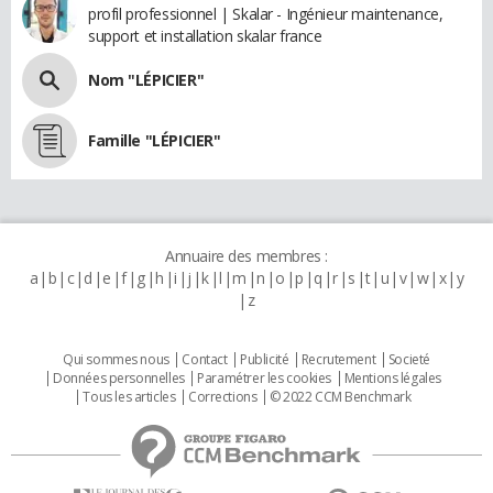
profil professionnel | Skalar - Ingénieur maintenance,
support et installation skalar france
Nom "LÉPICIER"
Famille "LÉPICIER"
Annuaire des membres :
a
b
c
d
e
f
g
h
i
j
k
l
m
n
o
p
q
r
s
t
u
v
w
x
y
z
Qui sommes nous
Contact
Publicité
Recrutement
Societé
Données personnelles
Paramétrer les cookies
Mentions légales
Tous les articles
Corrections
© 2022 CCM Benchmark