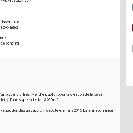
« vs Prestataires »
’inventaire
e stockages
IRBUS
de contrats
’un appel d’offres (Marché public), pour la création de la base
ots) d’une superficie de 18 000 m².
nte, dont les travaux ont débuté en mars 2016. L’installation a été