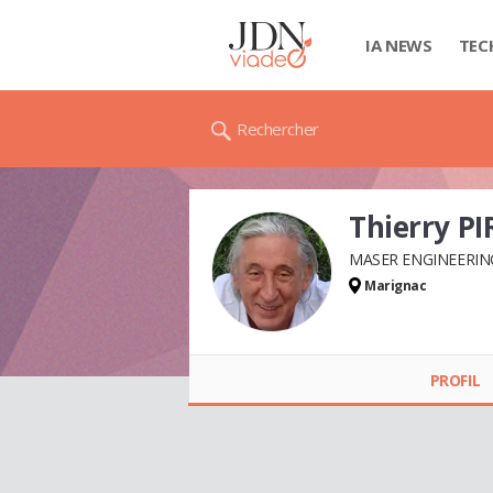
IA NEWS
TEC
Rechercher
Thierry P
MASER ENGINEERING
Marignac
Thierry PIRON
PROFIL