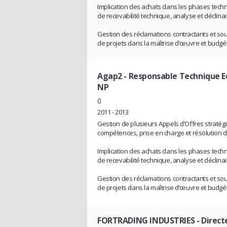
Implication des achats dans les phases techn
de recevabilité technique, analyse et déclina
Gestion des réclamations contractants et s
de projets dans la maîtrise d’œuvre et budgét
Agap2
- Responsable Technique Eq
NP
()
2011 - 2013
Gestion de plusieurs Appels d’Offres strat
compétences, prise en charge et résolution de
Implication des achats dans les phases techn
de recevabilité technique, analyse et déclina
Gestion des réclamations contractants et s
de projets dans la maîtrise d’œuvre et budgét
FORTRADING INDUSTRIES
- Direct