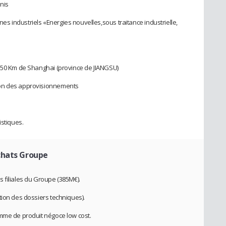
nis
 industriels «Energies nouvelles,sous traitance industrielle,
 150 Km de Shanghai (province de JIANGSU)
ion des approvisionnements
istiques.
chats Groupe
 filiales du Groupe (385M€).
tion des dossiers techniques).
amme de produit négoce low cost.