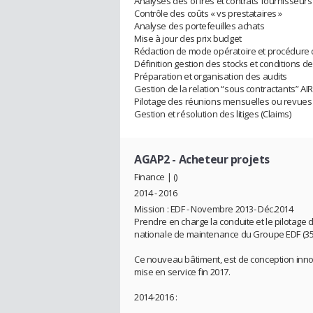
Analyses des offres et contrats fournisseurs 
Contrôle des coûts « vs prestataires »
Analyse des portefeuilles achats
Mise à jour des prix budget
Rédaction de mode opératoire et procédure d
Définition gestion des stocks et conditions d
Préparation et organisation des audits
Gestion de la relation “sous contractants” A
Pilotage des réunions mensuelles ou revues 
Gestion et résolution des litiges (Claims)
AGAP2
- Acheteur projets
Finance | ()
2014 - 2016
Mission : EDF - Novembre 2013- Déc.2014
Prendre en charge la conduite et le pilotage d
nationale de maintenance du Groupe EDF (35 l
Ce nouveau bâtiment, est de conception innova
mise en service fin 2017.
2014-2016 :