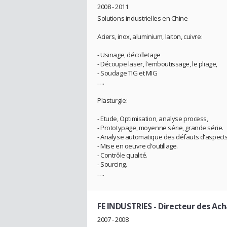
2008 - 2011
Solutions industrielles en Chine
Aciers, inox, aluminium, laiton, cuivre:
- Usinage, décolletage
- Découpe laser, l'emboutissage, le pliage,
- Soudage TIG et MIG
….
Plasturgie:
- Etude, Optimisation, analyse process,
- Prototypage, moyenne série, grande série.
- Analyse automatique des défauts d'aspects
- Mise en oeuvre d'outillage.
- Contrôle qualité.
- Sourcing.
….
FE INDUSTRIES
- Directeur des Ach
2007 - 2008