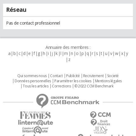
Réseau
Pas de contact professionnel
Annuaire des membres :
a
b
c
d
e
f
g
h
i
j
k
l
m
n
o
p
q
r
s
t
u
v
w
x
y
z
Qui sommes nous
Contact
Publicité
Recrutement
Societé
Données personnelles
Paramétrer les cookies
Mentions légales
Tous les articles
Corrections
© 2022 CCM Benchmark