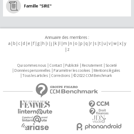
Famille "SIRE"
Annuaire des membres :
a
b
c
d
e
f
g
h
i
j
k
l
m
n
o
p
q
r
s
t
u
v
w
x
y
z
Qui sommes nous
Contact
Publicité
Recrutement
Societé
Données personnelles
Paramétrer les cookies
Mentions légales
Tous les articles
Corrections
© 2022 CCM Benchmark