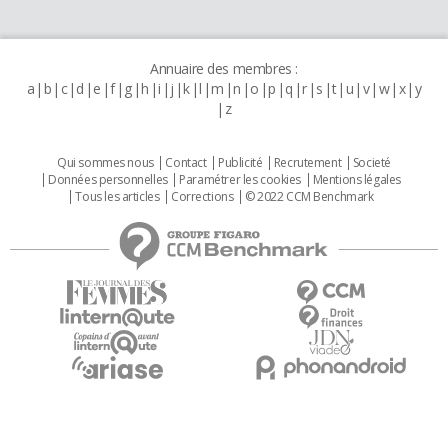
Annuaire des membres :
a
b
c
d
e
f
g
h
i
j
k
l
m
n
o
p
q
r
s
t
u
v
w
x
y
z
Qui sommes nous
Contact
Publicité
Recrutement
Societé
Données personnelles
Paramétrer les cookies
Mentions légales
Tous les articles
Corrections
© 2022 CCM Benchmark