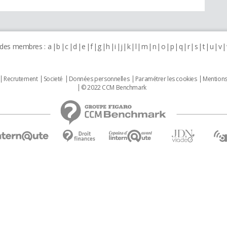
 des membres :
a
b
c
d
e
f
g
h
i
j
k
l
m
n
o
p
q
r
s
t
u
v
Recrutement
Societé
Données personnelles
Paramétrer les cookies
Mentions
© 2022 CCM Benchmark