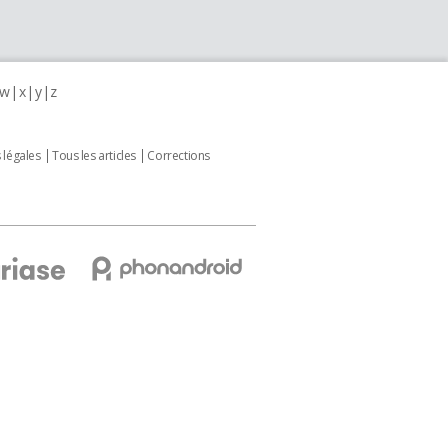
w
x
y
z
 légales
Tous les articles
Corrections