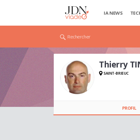
IA NEWS
TEC
Rechercher
Thierry 
SAINT-BRIEUC
Thierry TINCHON
PROFIL