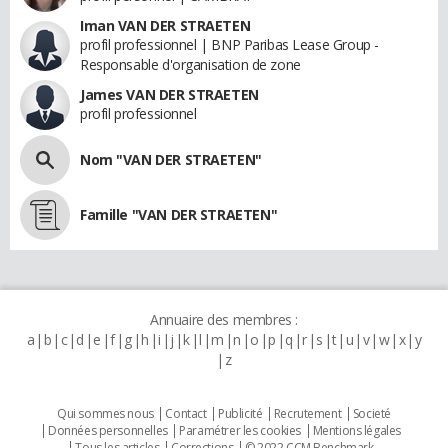
Iman VAN DER STRAETEN
profil professionnel | BNP Paribas Lease Group -
Responsable d'organisation de zone
James VAN DER STRAETEN
profil professionnel
Nom "VAN DER STRAETEN"
Famille "VAN DER STRAETEN"
Annuaire des membres :
a
b
c
d
e
f
g
h
i
j
k
l
m
n
o
p
q
r
s
t
u
v
w
x
y
z
Qui sommes nous
Contact
Publicité
Recrutement
Societé
Données personnelles
Paramétrer les cookies
Mentions légales
Tous les articles
Corrections
© 2022 CCM Benchmark