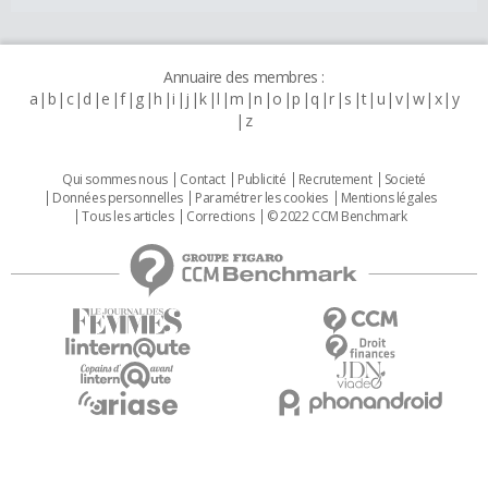
Annuaire des membres :
a
b
c
d
e
f
g
h
i
j
k
l
m
n
o
p
q
r
s
t
u
v
w
x
y
z
Qui sommes nous
Contact
Publicité
Recrutement
Societé
Données personnelles
Paramétrer les cookies
Mentions légales
Tous les articles
Corrections
© 2022 CCM Benchmark