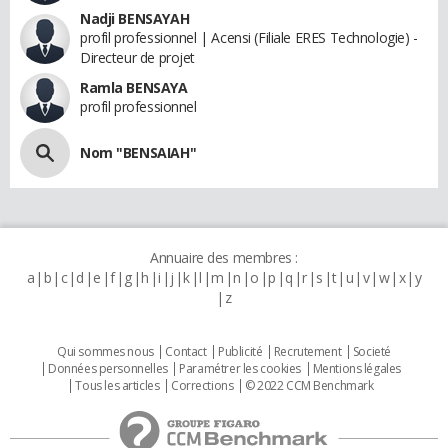
Nadji BENSAYAH
profil professionnel | Acensi (Filiale ERES Technologie) -
Directeur de projet
Ramla BENSAYA
profil professionnel
Nom "BENSAIAH"
Annuaire des membres :
a
b
c
d
e
f
g
h
i
j
k
l
m
n
o
p
q
r
s
t
u
v
w
x
y
z
Qui sommes nous
Contact
Publicité
Recrutement
Societé
Données personnelles
Paramétrer les cookies
Mentions légales
Tous les articles
Corrections
© 2022 CCM Benchmark