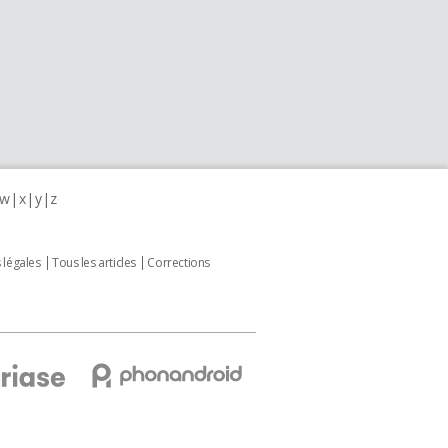
w
x
y
z
 légales
Tous les articles
Corrections