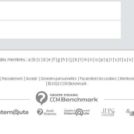
 des membres :
a
b
c
d
e
f
g
h
i
j
k
l
m
n
o
p
q
r
s
t
u
v
Recrutement
Societé
Données personnelles
Paramétrer les cookies
Mentions
© 2022 CCM Benchmark