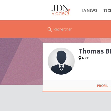
IA NEWS
TEC
Rechercher
Thomas B
NICE
Thomas BIGNON
PROFIL