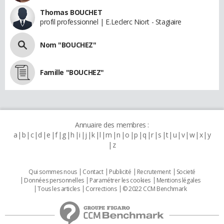
Thomas BOUCHET
profil professionnel | E.Leclerc Niort - Stagiaire
Nom "BOUCHEZ"
Famille "BOUCHEZ"
Annuaire des membres :
a
b
c
d
e
f
g
h
i
j
k
l
m
n
o
p
q
r
s
t
u
v
w
x
y
z
Qui sommes nous
Contact
Publicité
Recrutement
Societé
Données personnelles
Paramétrer les cookies
Mentions légales
Tous les articles
Corrections
© 2022 CCM Benchmark