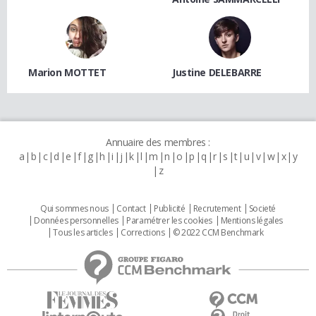
Marion MOTTET
Justine DELEBARRE
Annuaire des membres :
a
b
c
d
e
f
g
h
i
j
k
l
m
n
o
p
q
r
s
t
u
v
w
x
y
z
Qui sommes nous
Contact
Publicité
Recrutement
Societé
Données personnelles
Paramétrer les cookies
Mentions légales
Tous les articles
Corrections
© 2022 CCM Benchmark