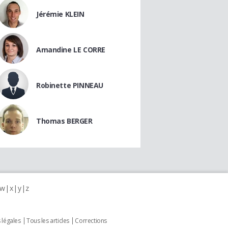
Jérémie KLEIN
Amandine LE CORRE
Robinette PINNEAU
Thomas BERGER
w
x
y
z
 légales
Tous les articles
Corrections