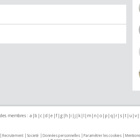
 des membres :
a
b
c
d
e
f
g
h
i
j
k
l
m
n
o
p
q
r
s
t
u
v
Recrutement
Societé
Données personnelles
Paramétrer les cookies
Mentions