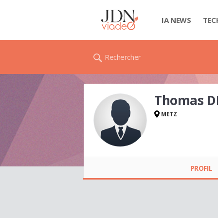
IA NEWS
TEC
Rechercher
Thomas 
METZ
Thomas DROUOT
PROFIL