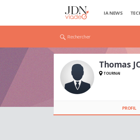
IA NEWS
TEC
Rechercher
Thomas J
TOURNAI
Thomas JOURET
PROFIL