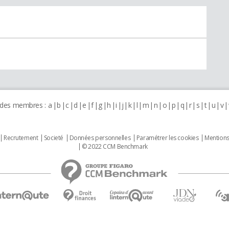
 des membres :
a
b
c
d
e
f
g
h
i
j
k
l
m
n
o
p
q
r
s
t
u
v
Recrutement
Societé
Données personnelles
Paramétrer les cookies
Mentions
© 2022 CCM Benchmark