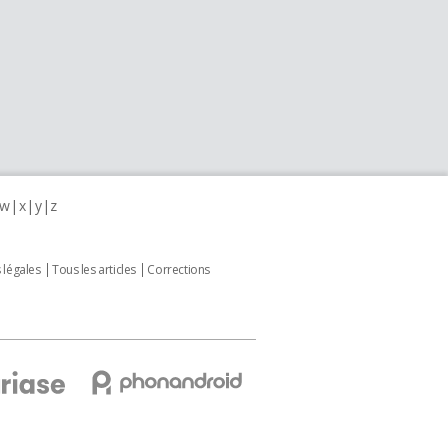
w
x
y
z
 légales
Tous les articles
Corrections