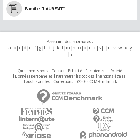
Famille "LAURENT"
Annuaire des membres :
a
b
c
d
e
f
g
h
i
j
k
l
m
n
o
p
q
r
s
t
u
v
w
x
y
z
Qui sommes nous
Contact
Publicité
Recrutement
Societé
Données personnelles
Paramétrer les cookies
Mentions légales
Tous les articles
Corrections
© 2022 CCM Benchmark