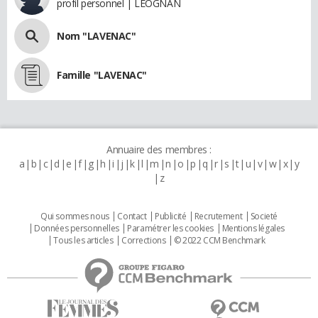
profil personnel | LEOGNAN
Nom "LAVENAC"
Famille "LAVENAC"
Annuaire des membres :
a
b
c
d
e
f
g
h
i
j
k
l
m
n
o
p
q
r
s
t
u
v
w
x
y
z
Qui sommes nous
Contact
Publicité
Recrutement
Societé
Données personnelles
Paramétrer les cookies
Mentions légales
Tous les articles
Corrections
© 2022 CCM Benchmark