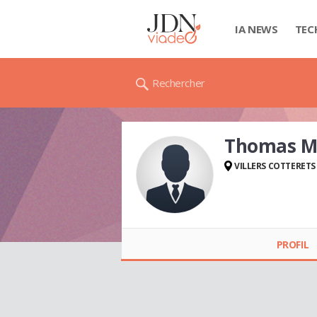
IA NEWS
TEC
Rechercher
Thomas M
VILLERS COTTERETS
Thomas MOUSNIER
PROFIL