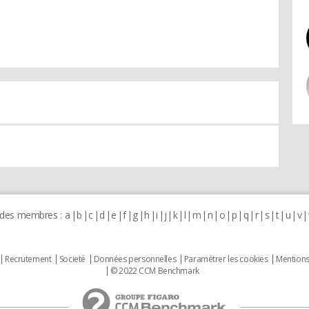
 des membres :
a
b
c
d
e
f
g
h
i
j
k
l
m
n
o
p
q
r
s
t
u
v
Recrutement
Societé
Données personnelles
Paramétrer les cookies
Mentions
© 2022 CCM Benchmark