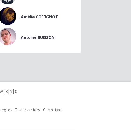
Amélie COFFIGNOT
Antoine BUISSON
w
x
y
z
 légales
Tous les articles
Corrections