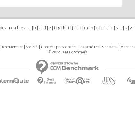
 des membres :
a
b
c
d
e
f
g
h
i
j
k
l
m
n
o
p
q
r
s
t
u
v
Recrutement
Societé
Données personnelles
Paramétrer les cookies
Mentions
© 2022 CCM Benchmark