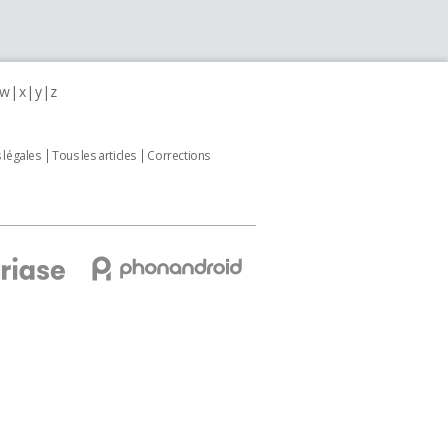
w
x
y
z
 légales
Tous les articles
Corrections