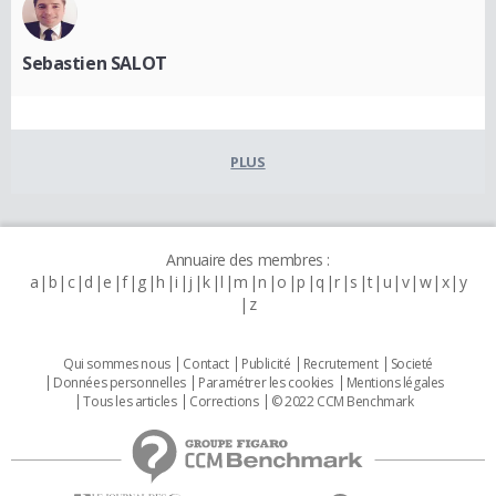
Sebastien SALOT
PLUS
Annuaire des membres :
a
b
c
d
e
f
g
h
i
j
k
l
m
n
o
p
q
r
s
t
u
v
w
x
y
z
Qui sommes nous
Contact
Publicité
Recrutement
Societé
Données personnelles
Paramétrer les cookies
Mentions légales
Tous les articles
Corrections
© 2022 CCM Benchmark