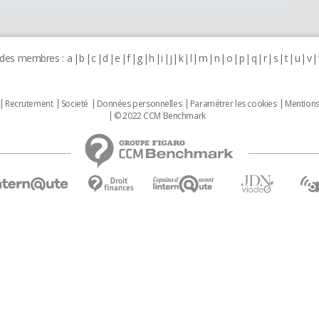
 des membres :
a
b
c
d
e
f
g
h
i
j
k
l
m
n
o
p
q
r
s
t
u
v
Recrutement
Societé
Données personnelles
Paramétrer les cookies
Mentions
© 2022 CCM Benchmark