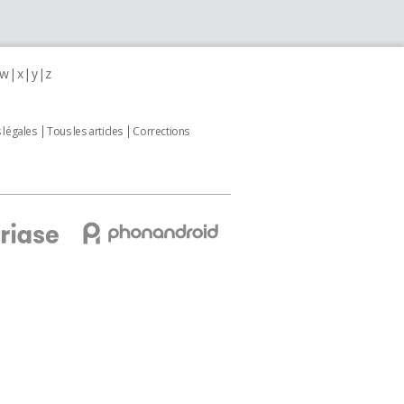
w
x
y
z
 légales
Tous les articles
Corrections