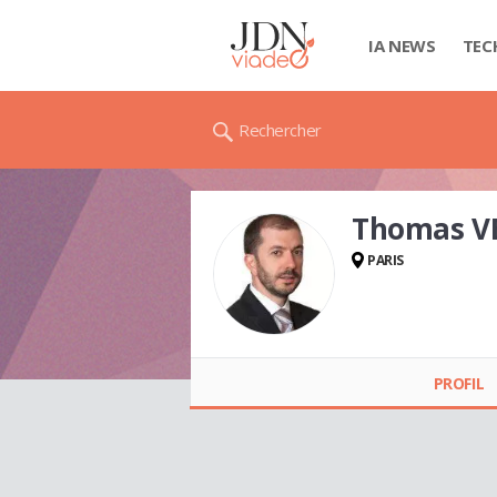
IA NEWS
TEC
Rechercher
Thomas V
PARIS
Thomas VERGNE
PROFIL