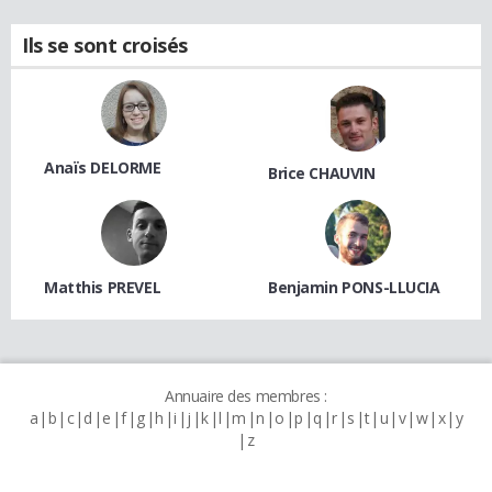
Ils se sont croisés
Anaïs DELORME
Brice CHAUVIN
Matthis PREVEL
Benjamin PONS-LLUCIA
Annuaire des membres :
a
b
c
d
e
f
g
h
i
j
k
l
m
n
o
p
q
r
s
t
u
v
w
x
y
z