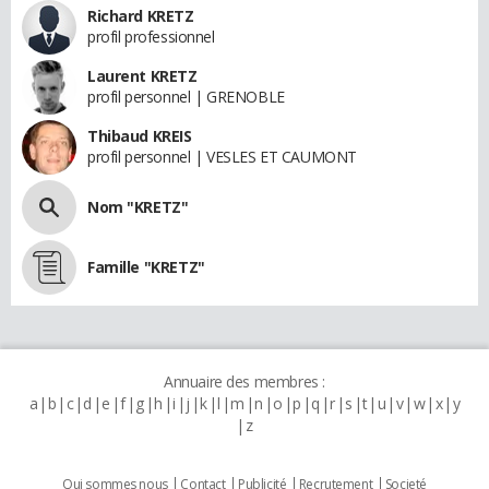
Richard KRETZ
profil professionnel
Laurent KRETZ
profil personnel | GRENOBLE
Thibaud KREIS
profil personnel | VESLES ET CAUMONT
Nom "KRETZ"
Famille "KRETZ"
Annuaire des membres :
a
b
c
d
e
f
g
h
i
j
k
l
m
n
o
p
q
r
s
t
u
v
w
x
y
z
Qui sommes nous
Contact
Publicité
Recrutement
Societé