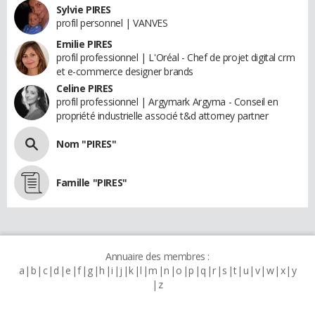
Sylvie PIRES
profil personnel | VANVES
Emilie PIRES
profil professionnel | L'Oréal - Chef de projet digital crm
et e-commerce designer brands
Celine PIRES
profil professionnel | Argymark Argyma - Conseil en
propriété industrielle associé t&d attorney partner
Nom "PIRES"
Famille "PIRES"
Annuaire des membres :
a
b
c
d
e
f
g
h
i
j
k
l
m
n
o
p
q
r
s
t
u
v
w
x
y
z