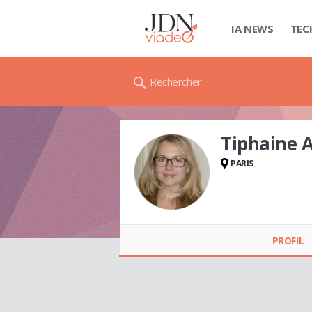
IA NEWS
TEC
Rechercher
Tiphaine 
PARIS
Tiphaine ANDRIEU
PROFIL