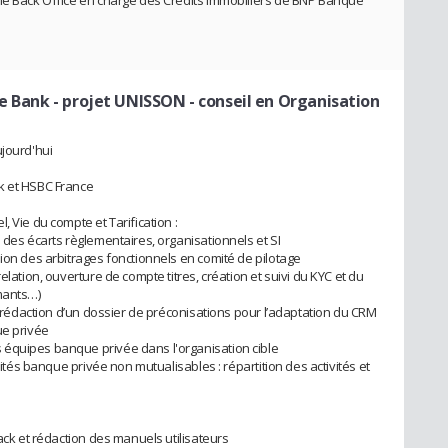
e Bank - projet UNISSON - conseil en Organisation
ujourd'hui
k et HSBC France
 Vie du compte et Tarification :
 des écarts règlementaires, organisationnels et SI
ion des arbitrages fonctionnels en comité de pilotage
elation, ouverture de compte titres, création et suivi du KYC et du
mants…)
et rédaction d’un dossier de préconisations pour l’adaptation du CRM
ue privée
équipes banque privée dans l'organisation cible
vités banque privée non mutualisables : répartition des activités et
Back et rédaction des manuels utilisateurs