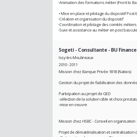
̵ Animation des formations métier (Front to Ba
• Mise en place et pilotage du dispositif Post-
̵ Création et organisation du dispositif
̵ Coordination et pilotage des comités métier
̵ Suivi et assistance au métier en post bascul
Sogeti
- Consultante - BU Finance
Issy-les-Moulineaux
2010 - 2011
Mission chez Banque Privée 1818 (Natixis)
Gestion du projet de fiabilisation des donné
Participation au projet de GED
-sélection de la solution cible et choix prestat
-mise en oeuvre
Mission chez HSBC - Conseil en organisation
Projet de dématérialisation et centralisation