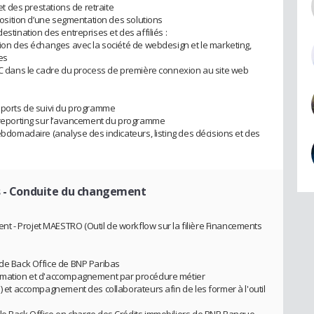
 et des prestations de retraite
oposition d’une segmentation des solutions
estination des entreprises et des affiliés :
stion des échanges avec la société de webdesign et le marketing,
es
KYC dans le cadre du process de première connexion au site web
upports de suivi du programme
t reporting sur l’avancement du programme
hebdomadaire (analyse des indicateurs, listing des décisions et des
s - Conduite du changement
t - Projet MAESTRO (Outil de workflow sur la filière Financements
 de Back Office de BNP Paribas
formation et d'accompagnement par procédure métier
e) et accompagnement des collaborateurs afin de les former à l'outil
 le Back Office en charge des Crédits immobiliers de BNP Banque