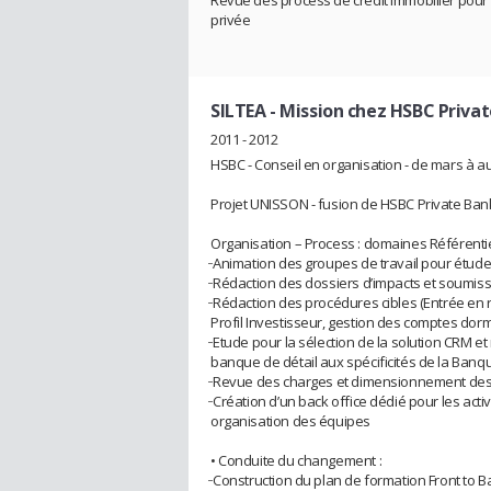
privée
SILTEA
- Mission chez HSBC Privat
2011 - 2012
HSBC - Conseil en organisation - de mars à a
Projet UNISSON - fusion de HSBC Private Ban
Organisation – Process : domaines Référentiel,
̵ Animation des groupes de travail pour étude
̵ Rédaction des dossiers d’impacts et soumiss
̵ Rédaction des procédures cibles (Entrée en r
Profil Investisseur, gestion des comptes dor
̵ Etude pour la sélection de la solution CRM 
banque de détail aux spécificités de la Banq
̵ Revue des charges et dimensionnement des 
̵ Création d’un back office dédié pour les acti
organisation des équipes
• Conduite du changement :
̵ Construction du plan de formation Front to 