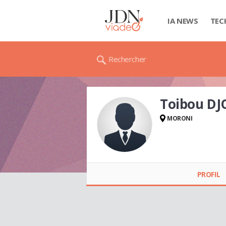
IA NEWS
TEC
Rechercher
Toibou D
MORONI
Toibou DJOURDAT
PROFIL