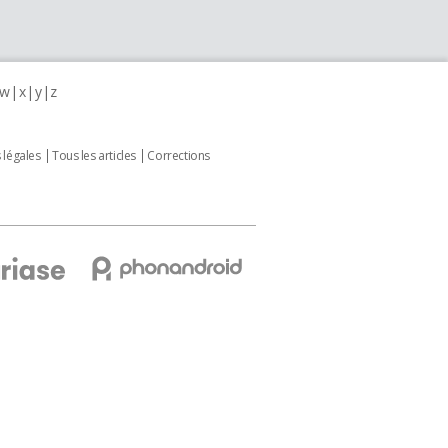
w
x
y
z
 légales
Tous les articles
Corrections