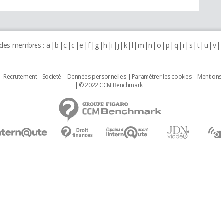
 des membres :
a
b
c
d
e
f
g
h
i
j
k
l
m
n
o
p
q
r
s
t
u
v
Recrutement
Societé
Données personnelles
Paramétrer les cookies
Mentions
© 2022 CCM Benchmark