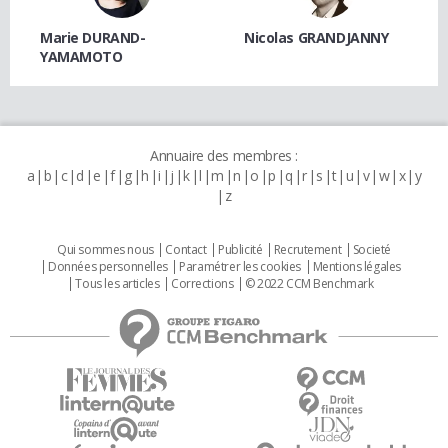
Marie DURAND-
Nicolas GRANDJANNY
YAMAMOTO
Annuaire des membres :
a
b
c
d
e
f
g
h
i
j
k
l
m
n
o
p
q
r
s
t
u
v
w
x
y
z
Qui sommes nous
Contact
Publicité
Recrutement
Societé
Données personnelles
Paramétrer les cookies
Mentions légales
Tous les articles
Corrections
© 2022 CCM Benchmark