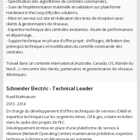
- Spécification des algorithmes de contrôles commandes,
- Suivi de l’implémentation matérielle et validation sur plateforme
Hardware In the Loop (HIL) des solutions,
- Mise en service sur site et réalisation des tests de réception avec
clients & gestionnaires de réseaux,
- Expertise technique des centrales existantes : étude de performances
et dépannage,
- Support technique en phase d'offre projet : chiffrages, définition des
prérequis techniques et modélisation du contrôle commande des
centrales.
Travail dans un contexte international (Australie, Canada, US, Irlande du
Nord…) : rencontre des clients, partenaires et gestionnaires de réseaux
électriques.
Schneider Electric
- Technical Leader
Rueil Malmaison
2013 - 2014
En charge du développement d'offres techniques de services (O&M et
expertise technique) sur les segments mines, Oil & gas, solaire et éolien
dans le cadre des projets de PEC.
Développement et mise en place d'une plateforme de service à
distance (Network Operating Center): maintenance prédictive, expertise
technique à distance et dépannage en astreinte.