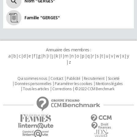
Nom "GERGES"
Famille "GERGES"
Annuaire des membres :
a
b
c
d
e
f
g
h
i
j
k
l
m
n
o
p
q
r
s
t
u
v
w
x
y
z
Qui sommes nous
Contact
Publicité
Recrutement
Societé
Données personnelles
Paramétrer les cookies
Mentions légales
Tous les articles
Corrections
© 2022 CCM Benchmark