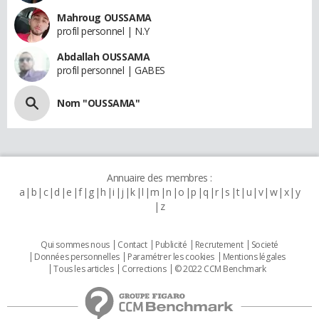
Mahroug OUSSAMA
profil personnel | N.Y
Abdallah OUSSAMA
profil personnel | GABES
Nom "OUSSAMA"
Annuaire des membres :
a
b
c
d
e
f
g
h
i
j
k
l
m
n
o
p
q
r
s
t
u
v
w
x
y
z
Qui sommes nous
Contact
Publicité
Recrutement
Societé
Données personnelles
Paramétrer les cookies
Mentions légales
Tous les articles
Corrections
© 2022 CCM Benchmark