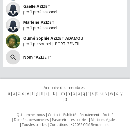
Gaelle AZIZET
profil professionnel
Marlène AZIZET
profil professionnel
Oumé Sophie AZIZET ADAMOU
profil personnel | PORT GENTIL
Nom "AZIZET"
Annuaire des membres :
a
b
c
d
e
f
g
h
i
j
k
l
m
n
o
p
q
r
s
t
u
v
w
x
y
z
Qui sommes nous
Contact
Publicité
Recrutement
Societé
Données personnelles
Paramétrer les cookies
Mentions légales
Tous les articles
Corrections
© 2022 CCM Benchmark