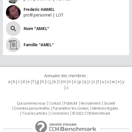
Frederic HAMEL
profil personnel | LOT
Nom "AMEL"
Famille "AMEL"
Annuaire des membres :
a
b
c
d
e
f
g
h
i
j
k
l
m
n
o
p
q
r
s
t
u
v
w
x
y
z
Qui sommes nous
Contact
Publicité
Recrutement
Societé
Données personnelles
Paramétrer les cookies
Mentions légales
Tous les articles
Corrections
© 2022 CCM Benchmark