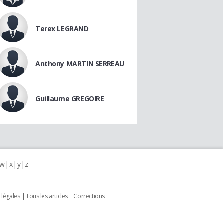
Terex LEGRAND
Anthony MARTIN SERREAU
Guillaume GREGOIRE
w
x
y
z
 légales
Tous les articles
Corrections