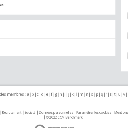
ie.
 des membres :
a
b
c
d
e
f
g
h
i
j
k
l
m
n
o
p
q
r
s
t
u
v
Recrutement
Societé
Données personnelles
Paramétrer les cookies
Mentions
© 2022 CCM Benchmark