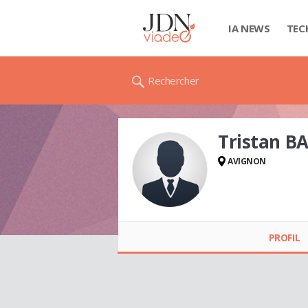
IA NEWS
TEC
Rechercher
Tristan B
AVIGNON
Tristan BARBATE
PROFIL