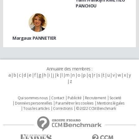
PANCHOU
Margaux PANNETIER
Annuaire des membres :
a
b
c
d
e
f
g
h
i
j
k
l
m
n
o
p
q
r
s
t
u
v
w
x
y
z
Qui sommes nous
Contact
Publicité
Recrutement
Societé
Données personnelles
Paramétrer les cookies
Mentions légales
Tous les articles
Corrections
© 2022 CCM Benchmark