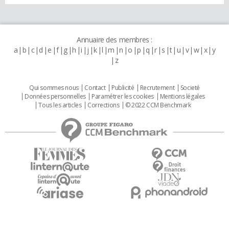
Annuaire des membres :
a
b
c
d
e
f
g
h
i
j
k
l
m
n
o
p
q
r
s
t
u
v
w
x
y
z
Qui sommes nous
Contact
Publicité
Recrutement
Societé
Données personnelles
Paramétrer les cookies
Mentions légales
Tous les articles
Corrections
© 2022 CCM Benchmark