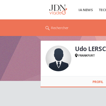
IA NEWS
TEC
Rechercher
Udo LERS
FRANKFURT
Udo LERSCH
PROFIL