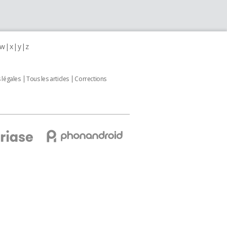
w
x
y
z
 légales
Tous les articles
Corrections