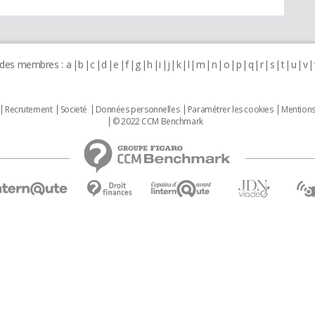
 des membres :
a
b
c
d
e
f
g
h
i
j
k
l
m
n
o
p
q
r
s
t
u
v
Recrutement
Societé
Données personnelles
Paramétrer les cookies
Mentions
© 2022 CCM Benchmark