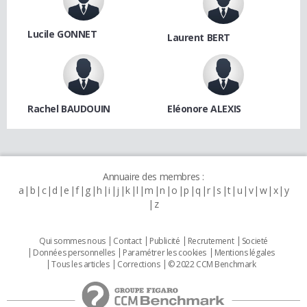
Lucile GONNET
Laurent BERT
Rachel BAUDOUIN
Eléonore ALEXIS
Annuaire des membres :
a
b
c
d
e
f
g
h
i
j
k
l
m
n
o
p
q
r
s
t
u
v
w
x
y
z
Qui sommes nous
Contact
Publicité
Recrutement
Societé
Données personnelles
Paramétrer les cookies
Mentions légales
Tous les articles
Corrections
© 2022 CCM Benchmark