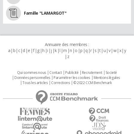
Famille "LAMARGOT"
Annuaire des membres :
a
b
c
d
e
f
g
h
i
j
k
l
m
n
o
p
q
r
s
t
u
v
w
x
y
z
Qui sommes nous
Contact
Publicité
Recrutement
Societé
Données personnelles
Paramétrer les cookies
Mentions légales
Tous les articles
Corrections
© 2022 CCM Benchmark