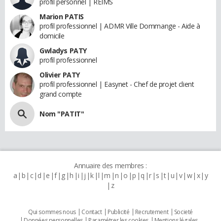
profil personnel | REIMS
Marion PATIS
profil professionnel | ADMR Ville Dommange - Aide à
domicile
Gwladys PATY
profil professionnel
Olivier PATY
profil professionnel | Easynet - Chef de projet client
grand compte
Nom "PATIT"
Annuaire des membres :
a
b
c
d
e
f
g
h
i
j
k
l
m
n
o
p
q
r
s
t
u
v
w
x
y
z
Qui sommes nous
Contact
Publicité
Recrutement
Societé
Données personnelles
Paramétrer les cookies
Mentions légales