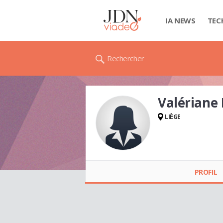
IA NEWS
TEC
Rechercher
Valériane
LIÈGE
Valériane HENDRICÉ
PROFIL