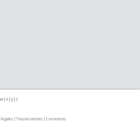
w
x
y
z
 légales
Tous les articles
Corrections