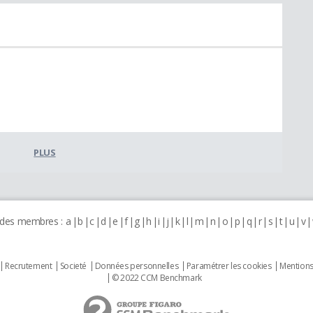
PLUS
 des membres :
a
b
c
d
e
f
g
h
i
j
k
l
m
n
o
p
q
r
s
t
u
v
Recrutement
Societé
Données personnelles
Paramétrer les cookies
Mentions
© 2022 CCM Benchmark